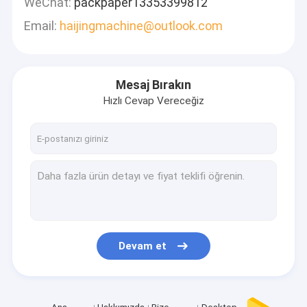
WeChat:
packpaper13353399812
Email:
haijingmachine@outlook.com
Mesaj Bırakın
Hızlı Cevap Vereceğiz
Devam et