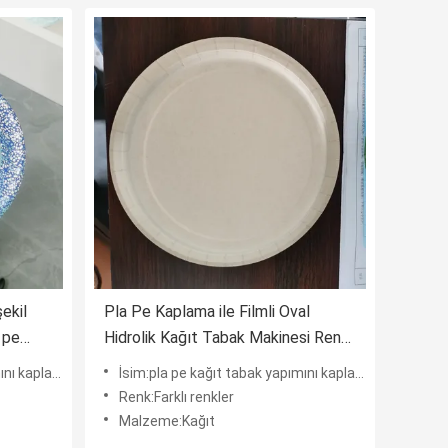
ekil
Pla Pe Kaplama ile Filmli Oval
 pe
Hidrolik Kağıt Tabak Makinesi Renkli
alzeme
Kağıt Bardak
ayarak film
İsim:pla pe kağıt tabak yapımını kaplayarak film
Renk:Farklı renkler
Malzeme:Kağıt