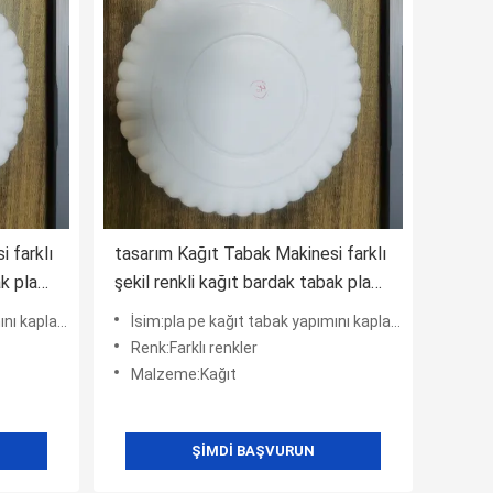
 farklı
tasarım Kağıt Tabak Makinesi farklı
ak pla
şekil renkli kağıt bardak tabak pla
pe kaplama ile film ile farklı
ayarak film
İsim:pla pe kağıt tabak yapımını kaplayarak film
malzeme
Renk:Farklı renkler
Malzeme:Kağıt
ŞIMDI BAŞVURUN