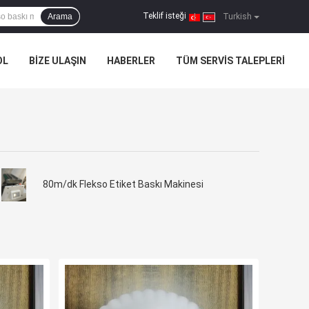
Teklif isteği
Arama
|
Turkish
OL
BIZE ULAŞIN
HABERLER
TÜM SERVIS TALEPLERI
80m/dk Flekso Etiket Baskı Makinesi