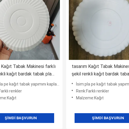
 Kağıt Tabak Makinesi farklı
tasarım Kağıt Tabak Makinesi
nkli kağıt bardak tabak pla
şekil renkli kağıt bardak tab
ma ile film ile farklı
pe kaplama ile film ile farklı
a pe kağıt tabak yapımını kaplayarak film
İsim:pla pe kağıt tabak yapımını kapl
me
malzeme
arklı renkler
Renk:Farklı renkler
me:Kağıt
Malzeme:Kağıt
ŞIMDI BAŞVURUN
ŞIMDI BAŞVURUN