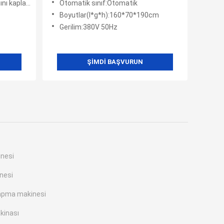
ayarak film
Otomatik sınıf:Otomatik
Boyutlar(l*g*h):160*70*190cm
Gerilim:380V 50Hz
ŞIMDI BAŞVURUN
inesi
inesi
yapma makinesi
kinası