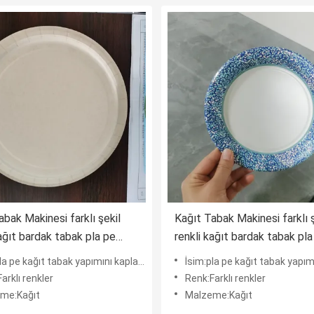
abak Makinesi farklı şekil
Kağıt Tabak Makinesi farklı ş
kağıt bardak tabak pla pe
renkli kağıt bardak tabak pla
 ile film ile farklı malzeme
kaplama ile film ile farklı m
a pe kağıt tabak yapımını kaplayarak film
İsim:pla pe kağıt tabak yapımını kapl
arklı renkler
Renk:Farklı renkler
me:Kağıt
Malzeme:Kağıt