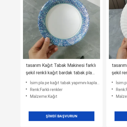
tasarım Kağıt Tabak Makinesi farklı
tasarım
şekil renkli kağıt bardak tabak pla
şekil re
pe kaplama ile film ile farklı
pe kapla
İsim:pla pe kağıt tabak yapımını kaplayarak film
İsim:pl
malzeme
malze
Renk:Farklı renkler
Renk:F
Malzeme:Kağıt
Malze
ŞIMDI BAŞVURUN