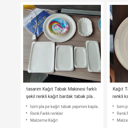
tasarım Kağıt Tabak Makinesi farklı
Kağıt T
şekil renkli kağıt bardak tabak pla
renkli 
pe kaplama ile film ile farklı
kaplama
İsim:pla pe kağıt tabak yapımını kaplayarak film
İsim:pl
malzeme
Renk:Farklı renkler
Renk:F
Malzeme:Kağıt
Malze