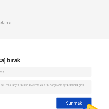
akinesi
aj bırak