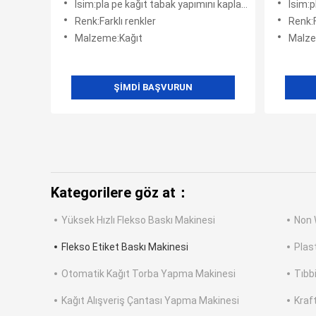
İsim:pla pe kağıt tabak yapımını kaplayarak film
İsim:pl
Renk:Farklı renkler
Renk:F
Malzeme:Kağıt
Malze
ŞIMDI BAŞVURUN
Kategorilere göz at：
Yüksek Hızlı Flekso Baskı Makinesi
Non 
Flekso Etiket Baskı Makinesi
Plas
Otomatik Kağıt Torba Yapma Makinesi
Tıbb
Kağıt Alışveriş Çantası Yapma Makinesi
Kraf