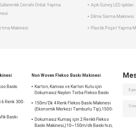
Kullanımlık Cerrahi Önlük Yapma
Açık Güneş LED ışıkları
nesi
Dilme Sarma Makinesi
rtma Makinesi
Plastik Poşet Yapma M
Mes
kinesi
Non Woven Flekso Baskı Makinesi
kso Baskı
Karton, Kanvas ve Karton Kutu için
Dokumasız Naylon Torba Flekso Baskı
Makinesi, 10~150m/dak, 1500-3500p/h
i 6 Renk 300-
150m/Dk 4 Renk Flekso Baskı Makinesi
Baskı hızı
(Ekonomik Merkezi Tamburlu Tip),1500-
3500p/h Baskı Hızı
fik Baskı
Dokumasız Kumaş için 2 Renkli Flekso
Baskı Makinesi,)10~150m/dk Baskı hızı,
12.5KW Brüt güç