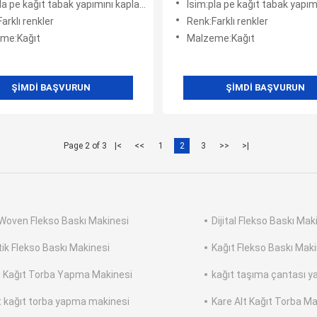
a pe kağıt tabak yapımını kaplayarak film
İsim:pla pe kağıt tabak yapımını kapl
arklı renkler
Renk:Farklı renkler
me:Kağıt
Malzeme:Kağıt
ŞIMDI BAŞVURUN
ŞIMDI BAŞVURUN
Page 2 of 3
|<
<<
1
2
3
>>
>|
Woven Flekso Baskı Makinesi
Dijital Flekso Baskı Mak
tik Flekso Baskı Makinesi
Kağıt Flekso Baskı Mak
i Kağıt Torba Yapma Makinesi
kağıt taşıma çantası 
t kağıt torba yapma makinesi
Kare Alt Kağıt Torba Ma