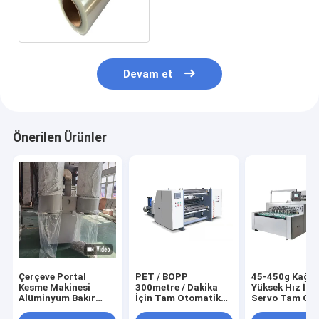
100mm
Devam et
Önerilen Ürünler
Çerçeve Portal
PET / BOPP
45-450g Kağıt
Kesme Makinesi
300metre / Dakika
Yüksek Hız İçi
Alüminyum Bakır
İçin Tam Otomatik
Servo Tam Ot
Folyo 60 - 2800mm
Gergi Dilme Makinesi
Dilme Makines