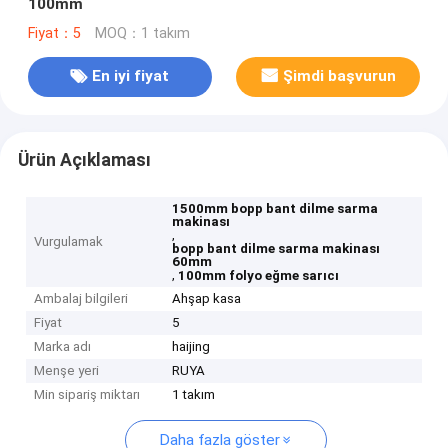
100mm
Fiyat：5
MOQ：1 takım
En iyi fiyat
Şimdi başvurun
Ürün Açıklaması
1500mm bopp bant dilme sarma
makinası
,
Vurgulamak
bopp bant dilme sarma makinası
60mm
,
100mm folyo eğme sarıcı
Ambalaj bilgileri
Ahşap kasa
Fiyat
5
Marka adı
haijing
Menşe yeri
RUYA
Min sipariş miktarı
1 takım
Daha fazla göster